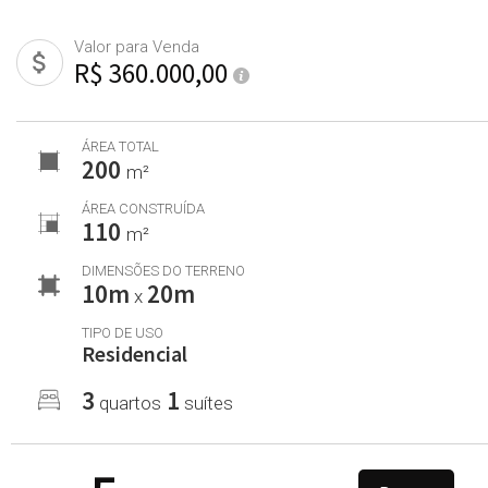
Valor para Venda
R$ 360.000,00
ÁREA TOTAL
200
m²
ÁREA CONSTRUÍDA
110
m²
DIMENSÕES DO TERRENO
10m
20m
x
TIPO DE USO
Residencial
3
1
quartos
suítes